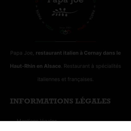
Papa Joe,
restaurant italien à Cernay dans le
Haut-Rhin en Alsace
. Restaurant à spécialités
italiennes et françaises.
INFORMATIONS LÉGALES
Mentions légales