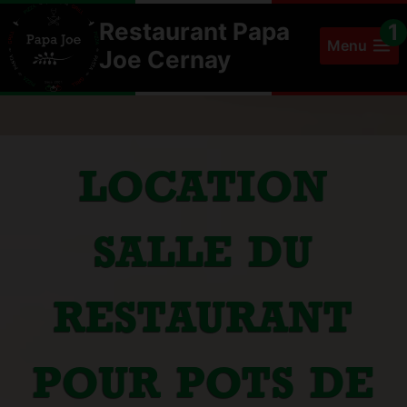
Aller
Restaurant Papa
au
Menu
Joe Cernay
contenu
LOCATION
SALLE DU
RESTAURANT
POUR POTS DE